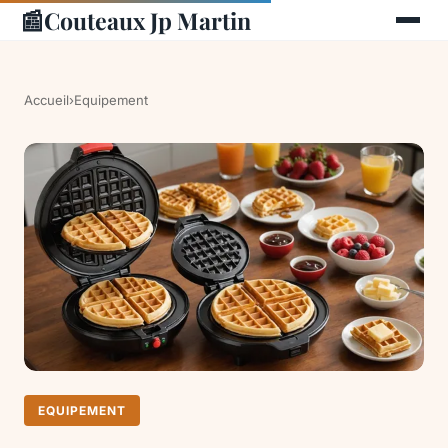
📰
Couteaux Jp Martin
Accueil
›
Equipement
EQUIPEMENT