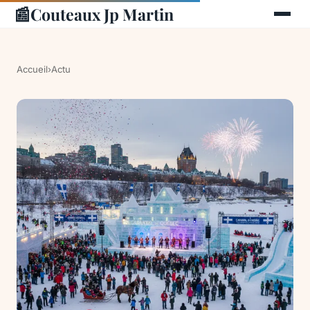
📰
Couteaux Jp Martin
Accueil
›
Actu