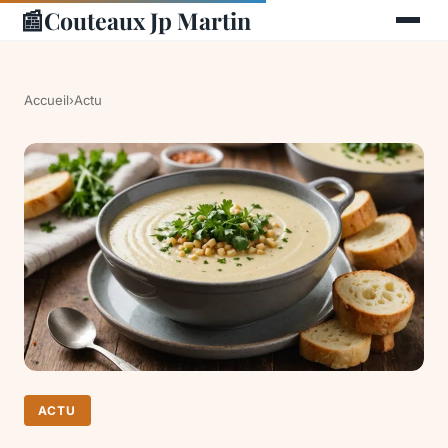
📰
Couteaux Jp Martin
Accueil
›
Actu
ACTU